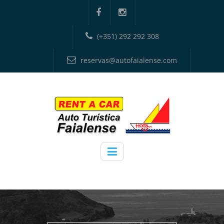
(+351) 292 292 308
reservas@autofaialense.com